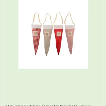
Stof Kræmmerhus beige med træknap fra Ib Laursen