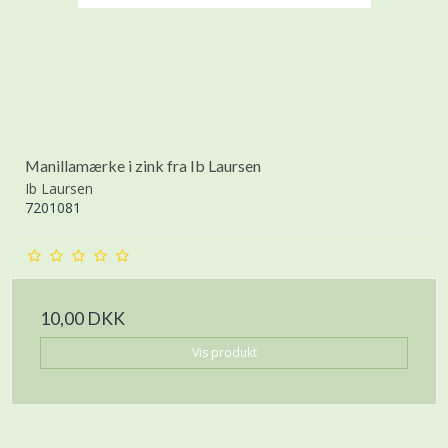
Manillamærke i zink fra Ib Laursen
Ib Laursen
7201081
10,00 DKK
Vis produkt