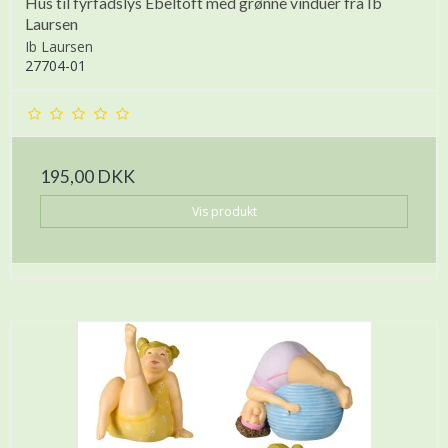
Hus til fyrfadslys Ebeltoft med grønne vinduer fra Ib
Laursen
Ib Laursen
27704-01
195,00 DKK
Vis produkt