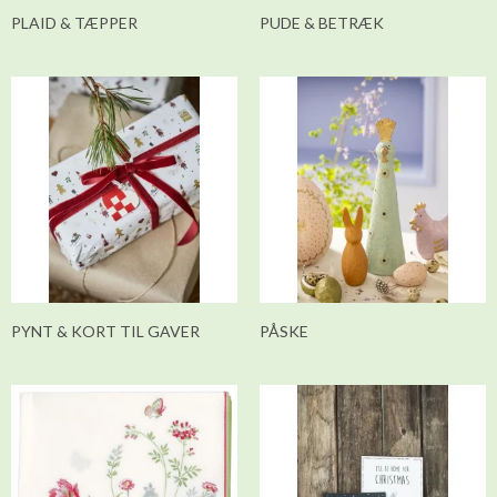
PLAID & TÆPPER
PUDE & BETRÆK
PYNT & KORT TIL GAVER
PÅSKE