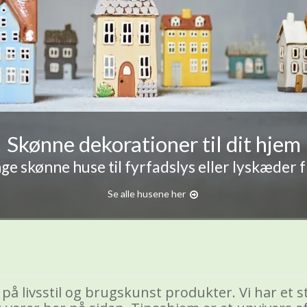
Skønne dekorationer til dit hjem
e skønne huse til fyrfadslys eller lyskæder 
Se alle husene her
på livsstil og brugskunst produkter. Vi har et st