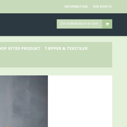
INFORMATION
DIN KONTO
Din indkøbskurv er tom
HOP EFTER PRODUKT
TÆPPER & TEKSTILER