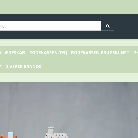
 KLÆDESKAB
RODEKASSEN TØJ
RODEKASSEN BRUGSKUNST
S
V
DIVERSE BRANDS