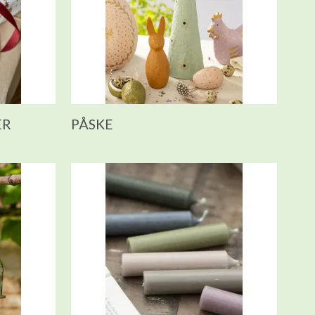
ER
PÅSKE