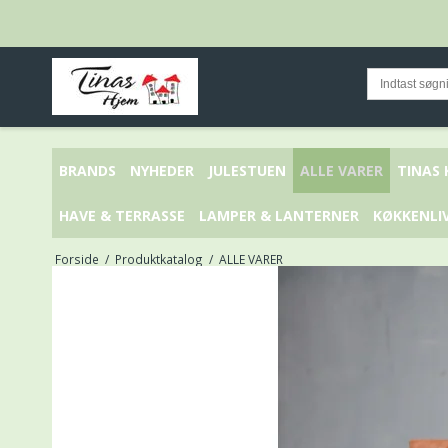
BRANDS
NYHEDER
JULESTUEN
ALLE VARER
TINAS
HAVE & TERRASSE
LAMPER & LANTERNER
KØKKENLI
Forside
/
Produktkatalog
/
ALLE VARER