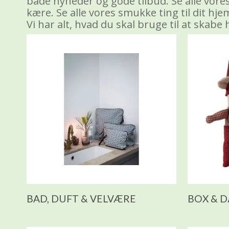
både nyheder og gode tilbud. Se alle vores 
kære. Se alle vores smukke ting til dit hj
Vi har alt, hvad du skal bruge til at skabe 
BAD, DUFT & VELVÆRE
BOX & D