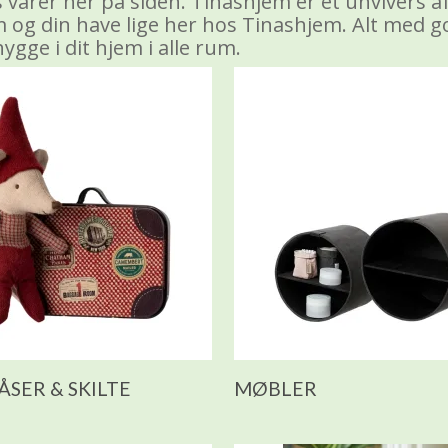
varer her på siden. Tinashjem er et unvivers af l
em og din have lige her hos
Tinashjem
. Alt med g
hygge i dit hjem i alle rum.
ÅSER & SKILTE
MØBLER