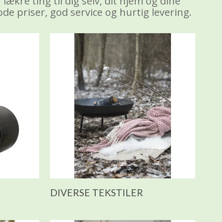
ækre ting til dig selv, dit hjem og dine
ode priser, god service og hurtig levering.
DIVERSE TEKSTILER