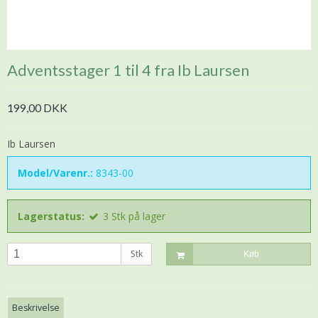
Adventsstager 1 til 4 fra Ib Laursen
199,00 DKK
Ib Laursen
Model/Varenr.:
8343-00
Lagerstatus:
3
Stk
på lager
Stk
Køb
Beskrivelse