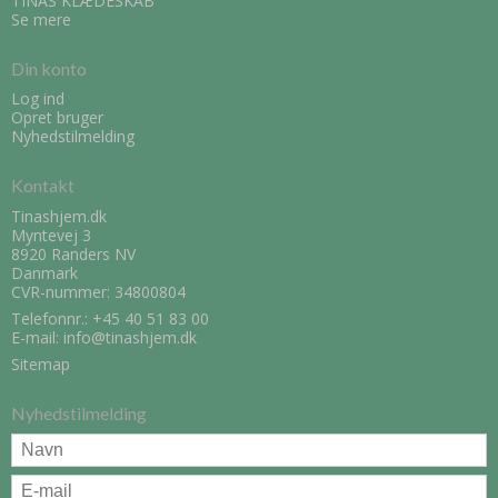
TINAS KLÆDESKAB
Se mere
Din konto
Log ind
Opret bruger
Nyhedstilmelding
Kontakt
Tinashjem.dk
Myntevej 3
8920 Randers NV
Danmark
CVR-nummer: 34800804
Telefonnr.:
+45 40 51 83 00
E-mail
:
info@tinashjem.dk
Sitemap
Nyhedstilmelding