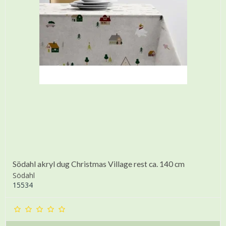
Södahl akryl dug Christmas Village rest ca. 140 cm
Södahl
15534