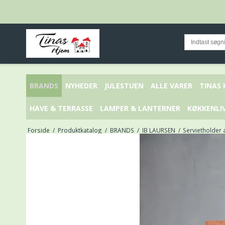
BRANDS
NYHEDER
JULESTUEN
ALLE VARER
TINAS
HAVE & TERRASSE
LAMPER & LANTERNER
KØKKENLI
Forside
/
Produktkatalog
/
BRANDS
/
IB LAURSEN
/
Servietholder 