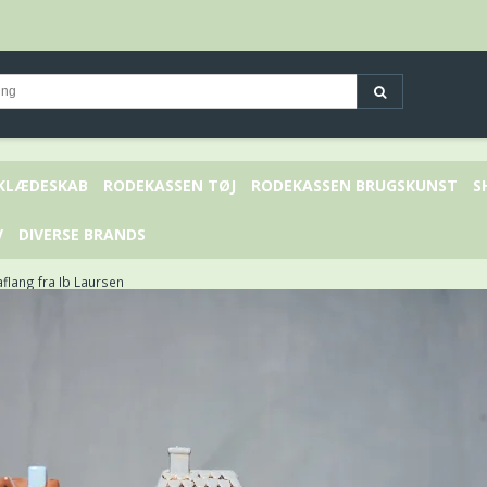
 KLÆDESKAB
RODEKASSEN TØJ
RODEKASSEN BRUGSKUNST
S
V
DIVERSE BRANDS
aflang fra Ib Laursen