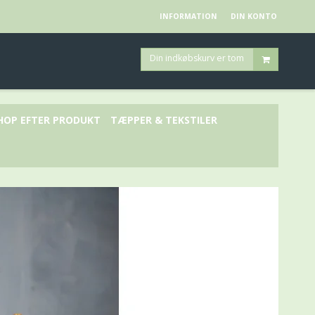
INFORMATION
DIN KONTO
Din indkøbskurv er tom
HOP EFTER PRODUKT
TÆPPER & TEKSTILER