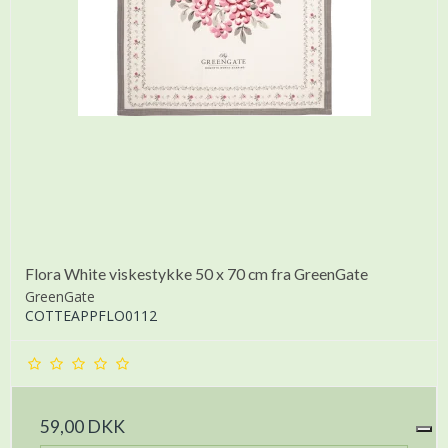
Flora White viskestykke 50 x 70 cm fra GreenGate
GreenGate
COTTEAPPFLO0112
59,00 DKK