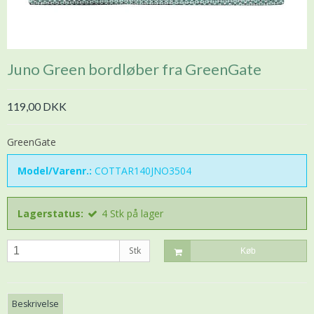
Juno Green bordløber fra GreenGate
119,00 DKK
GreenGate
Model/Varenr.:
COTTAR140JNO3504
Lagerstatus:
4
Stk
på lager
Stk
Køb
Beskrivelse