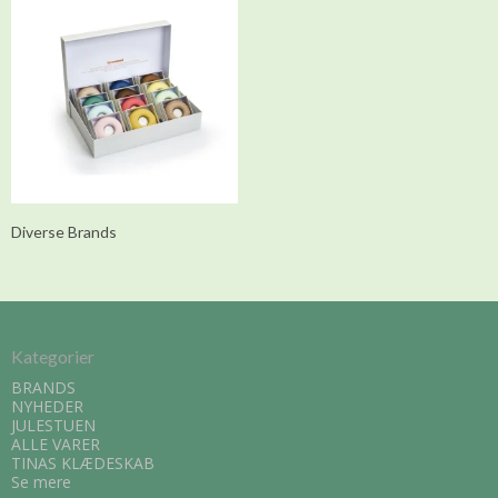
Diverse Brands
Kategorier
BRANDS
NYHEDER
JULESTUEN
ALLE VARER
TINAS KLÆDESKAB
Se mere