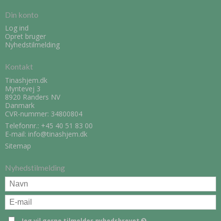
Din konto
Log ind
Opret bruger
Nyhedstilmelding
Kontakt
Tinashjem.dk
Myntevej 3
8920 Randers NV
Danmark
CVR-nummer: 34800804
Telefonnr.:
+45 40 51 83 00
E-mail
:
info@tinashjem.dk
Sitemap
Nyhedstilmelding
Jeg vil gerne tilmeldes nyhedsbrevet