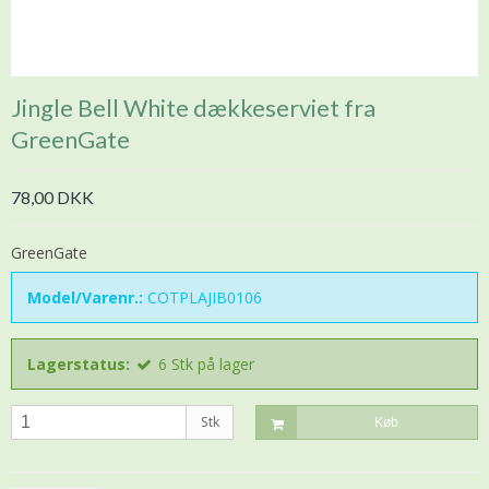
Jingle Bell White dækkeserviet fra
GreenGate
78,00 DKK
GreenGate
Model/Varenr.:
COTPLAJIB0106
Lagerstatus:
6
Stk
på lager
Stk
Køb