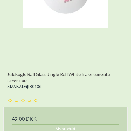
Julekugle Ball Glass Jingle Bell White fra GreenGate
GreenGate
XMABALGJIB0106
49,00 DKK
Vis produkt