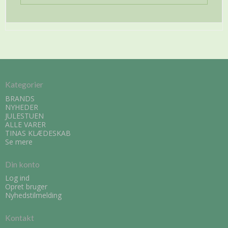
Kategorier
BRANDS
NYHEDER
JULESTUEN
ALLE VARER
TINAS KLÆDESKAB
Se mere
Din konto
Log ind
Opret bruger
Nyhedstilmelding
Kontakt