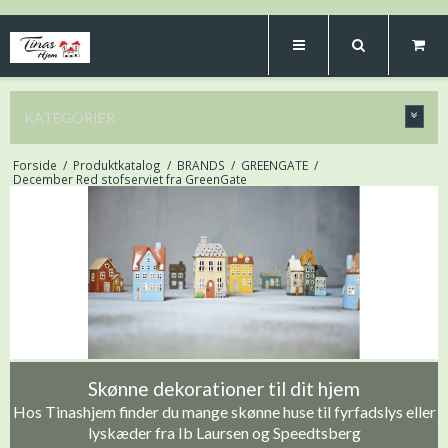
KATEGORIER
Forside
/
Produktkatalog
/
BRANDS
/
GREENGATE
/
December Red stofserviet fra GreenGate
Skønne dekorationer til dit hjem
Hos Tinashjem finder du mange skønne huse til fyrfadslys eller
lyskæder fra Ib Laursen og Speedtsberg