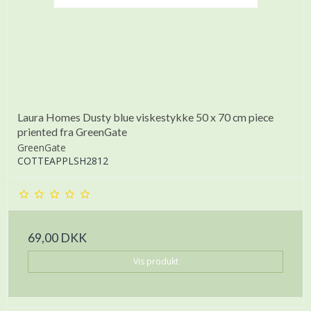
Laura Homes Dusty blue viskestykke 50 x 70 cm piece
priented fra GreenGate
GreenGate
COTTEAPPLSH2812
69,00 DKK
Vis produkt