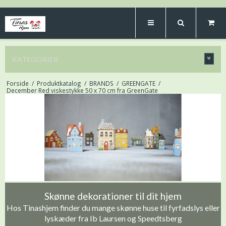
KATEGORIER
Forside
/
Produktkatalog
/
BRANDS
/
GREENGATE
/
December Red viskestykke 50 x 70 cm fra GreenGate
Skønne dekorationer til dit hjem
Hos Tinashjem finder du mange skønne huse til fyrfadslys eller
lyskæder fra Ib Laursen og Speedtsberg