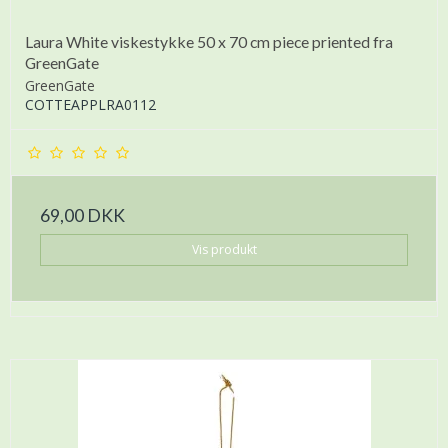
Laura White viskestykke 50 x 70 cm piece priented fra
GreenGate
GreenGate
COTTEAPPLRA0112
69,00 DKK
Vis produkt