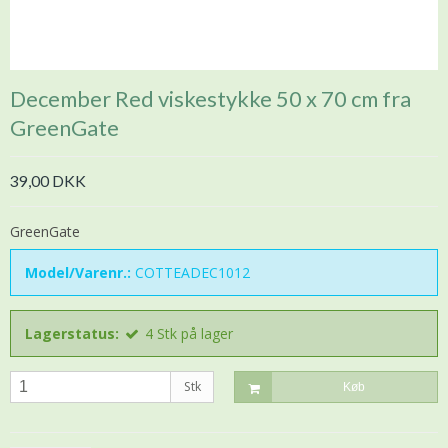
December Red viskestykke 50 x 70 cm fra
GreenGate
39,00 DKK
GreenGate
Model/Varenr.:
COTTEADEC1012
Lagerstatus:
4
Stk
på lager
Stk
Køb