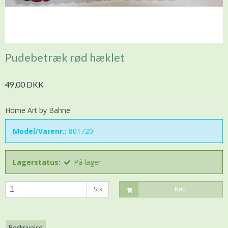
Pudebetræk rød hæklet
49,00 DKK
Home Art by Bahne
Model/Varenr.:
801720
Lagerstatus:
På lager
Stk
Køb
Beskrivelse