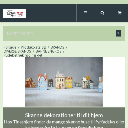
KATEGORIER
Forside
/
Produktkatalog
/
BRANDS
/
DIVERSE BRANDS
/
BAHNE ENGROS
/
Pudebetræk rød hæklet
Skønne dekorationer til dit hjem
Hos Tinashjem finder du mange skønne huse til fyrfadslys eller
lyskæder fra Ib Laursen og Speedtsberg