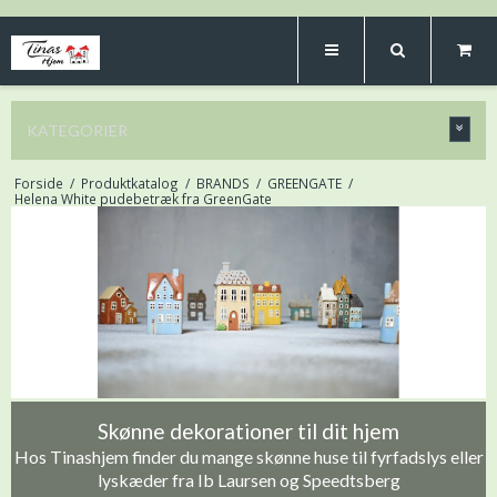
KATEGORIER
Forside
/
Produktkatalog
/
BRANDS
/
GREENGATE
/
Helena White pudebetræk fra GreenGate
Skønne dekorationer til dit hjem
Hos Tinashjem finder du mange skønne huse til fyrfadslys eller
lyskæder fra Ib Laursen og Speedtsberg