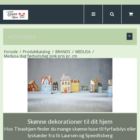
KATEGORIER
Forside
/
Produktkatalog
/
BRANDS
/
MEDUSA
/
Medusa dug fødselsdag pink pris pr. cm
Skønne dekorationer til dit hjem
Hos Tinashjem finder du mange skønne huse til fyrfadslys eller
lyskæder fra Ib Laursen og Speedtsberg