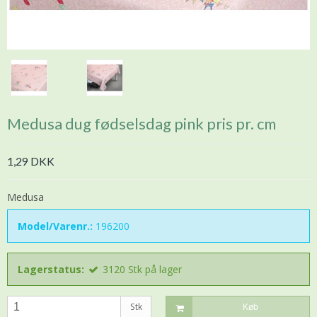
Medusa dug fødselsdag pink pris pr. cm
1,29 DKK
Medusa
Model/Varenr.:
196200
Lagerstatus:
3120
Stk
på lager
Stk
Køb