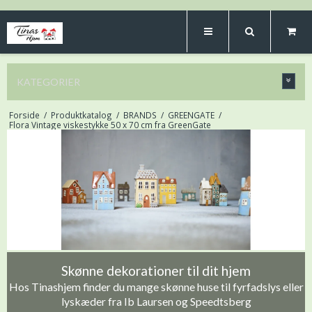
KATEGORIER
Forside
/
Produktkatalog
/
BRANDS
/
GREENGATE
/
Flora Vintage viskestykke 50 x 70 cm fra GreenGate
Skønne dekorationer til dit hjem
Hos Tinashjem finder du mange skønne huse til fyrfadslys eller
lyskæder fra Ib Laursen og Speedtsberg