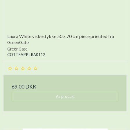
Laura White viskestykke 50 x 70 cm piece priented fra
GreenGate
GreenGate
COTTEAPPLRA0112
69,00 DKK
Vis produkt