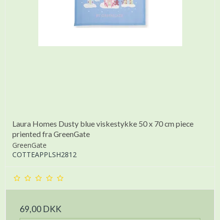
Laura Homes Dusty blue viskestykke 50 x 70 cm piece
priented fra GreenGate
GreenGate
COTTEAPPLSH2812
69,00 DKK