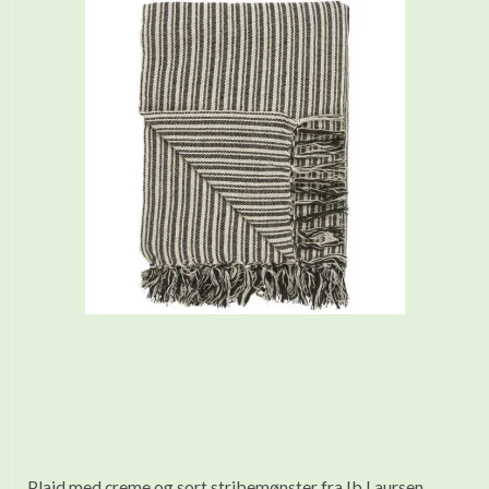
Plaid med creme og sort stribemønster fra Ib Laursen