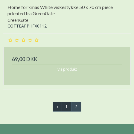
Home for xmas White viskestykke 50 x 70 cm piece
priented fra GreenGate
GreenGate
COTTEAPPHFX0112
69,00 DKK
Vis produkt
1
2