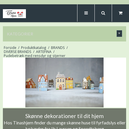
KATEGORIER
Forside
/
Produktkatalog
/
BRANDS
/
DIVERSE BRANDS
/
ARTEFINA
/
Pudebetræk med rensdyr og stjerner
Skønne dekorationer til dit hjem
Hos Tinashjem finder du mange skønne huse til fyrfadslys eller
lyskæder fra Ib Laursen og Speedtsberg