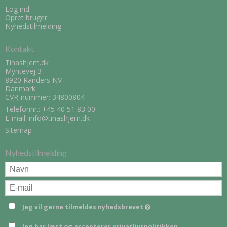
Log ind
Opret bruger
Nyhedstilmelding
Kontakt
Tinashjem.dk
Myntevej 3
8920 Randers NV
Danmark
CVR-nummer: 34800804
Telefonnr.:
+45 40 51 83 00
E-mail
:
info@tinashjem.dk
Sitemap
Nyhedstilmelding
Jeg vil gerne tilmeldes nyhedsbrevet
Jeg har læst og accepterer
privatlivspolitikken