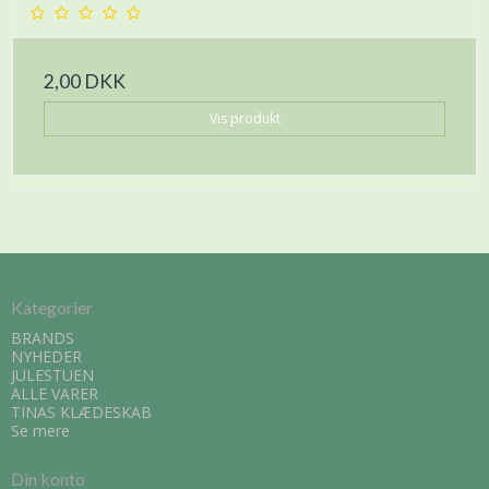
2,00 DKK
Vis produkt
Kategorier
BRANDS
NYHEDER
JULESTUEN
ALLE VARER
TINAS KLÆDESKAB
Se mere
Din konto