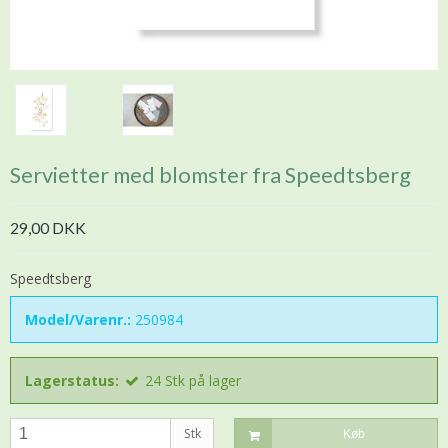
Servietter med blomster fra Speedtsberg
29,00 DKK
Speedtsberg
Model/Varenr.:
250984
Lagerstatus:
24
Stk
på lager
Stk
Køb