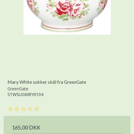
Mary White sukker skål fra GreenGate
GreenGate
STWSUGMRY0104
165,00 DKK