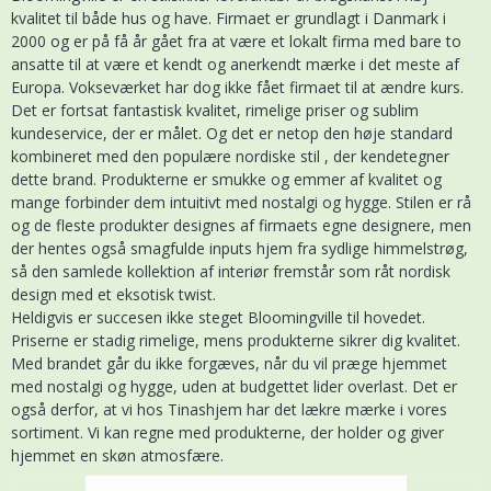
kvalitet til både hus og have. Firmaet er grundlagt i Danmark i
2000 og er på få år gået fra at være et lokalt firma med bare to
ansatte til at være et kendt og anerkendt mærke i det meste af
Europa. Vokseværket har dog ikke fået firmaet til at ændre kurs.
Det er fortsat fantastisk kvalitet, rimelige priser og sublim
kundeservice, der er målet. Og det er netop den høje standard
kombineret med den populære nordiske stil , der kendetegner
dette brand. Produkterne er smukke og emmer af kvalitet og
mange forbinder dem intuitivt med nostalgi og hygge. Stilen er rå
og de fleste produkter designes af firmaets egne designere, men
der hentes også smagfulde inputs hjem fra sydlige himmelstrøg,
så den samlede kollektion af interiør fremstår som råt nordisk
design med et eksotisk twist.
Heldigvis er succesen ikke steget Bloomingville til hovedet.
Priserne er stadig rimelige, mens produkterne sikrer dig kvalitet.
Med brandet går du ikke forgæves, når du vil præge hjemmet
med nostalgi og hygge, uden at budgettet lider overlast. Det er
også derfor, at vi hos Tinashjem har det lækre mærke i vores
sortiment. Vi kan regne med produkterne, der holder og giver
hjemmet en skøn atmosfære.