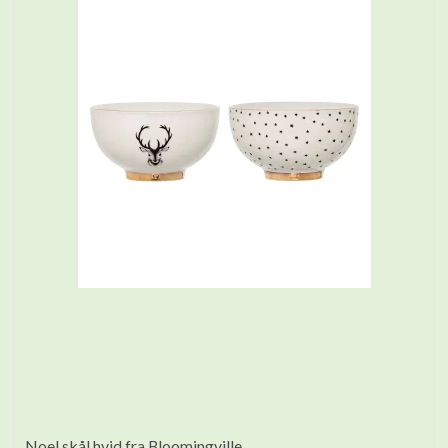
Noel skål hvid fra Bloomingville