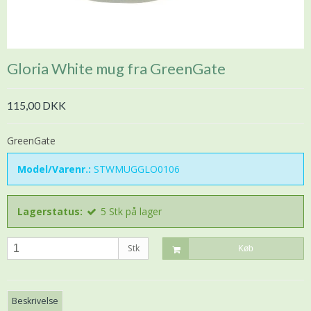
Gloria White mug fra GreenGate
115,00 DKK
GreenGate
Model/Varenr.:
STWMUGGLO0106
Lagerstatus:
5
Stk
på lager
Stk
Køb
Beskrivelse