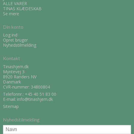
ALLE VARER
TINAS KLÆDESKAB
Se mere
Din konto
Log ind
Opret bruger
Nyhedstilmelding
Kontakt
Tinashjem.dk
Myntevej 3
8920 Randers NV
Danmark
CVR-nummer: 34800804
Telefonnr.:
+45 40 51 83 00
E-mail
:
info@tinashjem.dk
Sitemap
Nyhedstilmelding