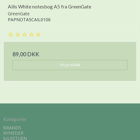
Ailis White notesbog A5 fra GreenGate
GreenGate
PAPNOTA5CAIL0106
89,00 DKK
Vis produkt
Kategorier
BRANDS
NYHEDER
JULESTUEN