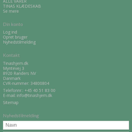
ALLE VARER
TINAS KLÆDESKAB
Se mere
Din konto
Log ind
Opret bruger
Nyhedstilmelding
Kontakt
Tinashjem.dk
Myntevej 3
8920 Randers NV
Danmark
CVR-nummer: 34800804
Telefonnr.:
+45 40 51 83 00
E-mail
:
info@tinashjem.dk
Sitemap
Nyhedstilmelding