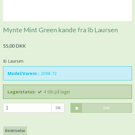
Mynte Mint Green kande fra Ib Laursen
55,00 DKK
Ib Laursen
Model/Varenr.:
2098-72
Lagerstatus:
4
Stk
på lager
Stk
Køb
Beskrivelse