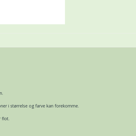
n.
ner i størrelse og farve kan forekomme.
flot.