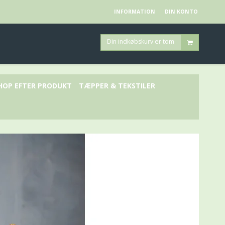
INFORMATION
DIN KONTO
Din indkøbskurv er tom
HOP EFTER PRODUKT
TÆPPER & TEKSTILER