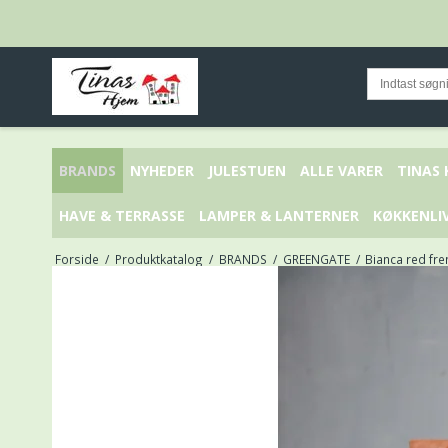
BRANDS
NYHEDER
JULESTUEN
ALLE VARER
TINAS
HAVE & TERRASSE
LAMPER & LANTERNER
KØKKENLI
Forside
/
Produktkatalog
/
BRANDS
/
GREENGATE
/
Bianca red fr