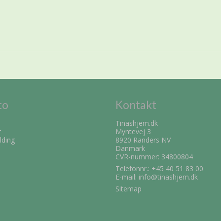
to
Kontakt
Tinashjem.dk
r
Myntevej 3
lding
8920 Randers NV
Danmark
CVR-nummer: 34800804
Telefonnr.:
+45 40 51 83 00
E-mail
:
info@tinashjem.dk
Sitemap