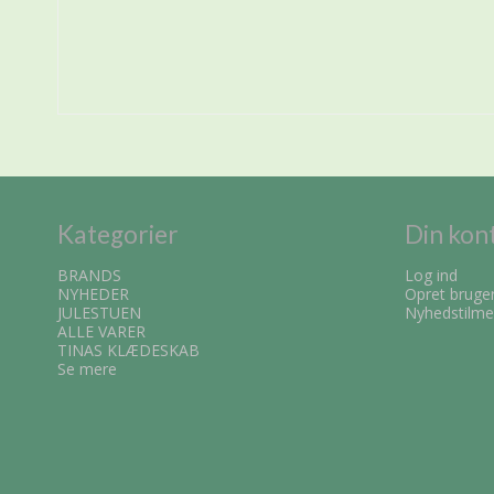
Kategorier
Din kon
BRANDS
Log ind
NYHEDER
Opret bruge
JULESTUEN
Nyhedstilme
ALLE VARER
TINAS KLÆDESKAB
Se mere