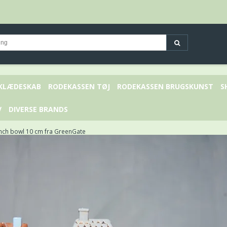
 KLÆDESKAB
RODEKASSEN TØJ
RODEKASSEN BRUGSKUNST
S
V
DIVERSE BRANDS
ench bowl 10 cm fra GreenGate