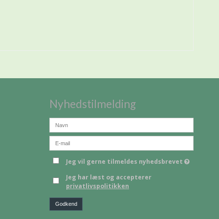
Nyhedstilmelding
Jeg vil gerne tilmeldes nyhedsbrevet
Jeg har læst og accepterer
privatlivspolitikken
Godkend