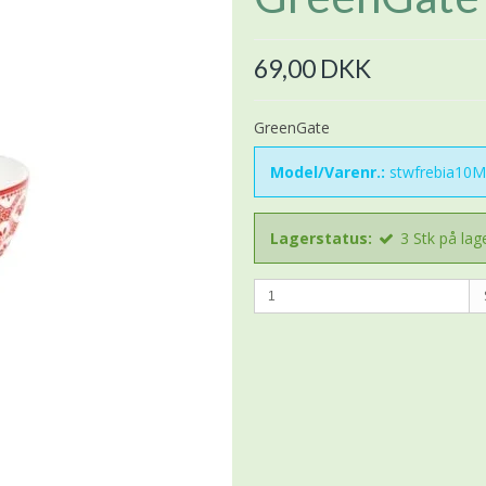
69,00 DKK
GreenGate
Model/Varenr.:
stwfrebia10
Lagerstatus:
3
Stk
på lag