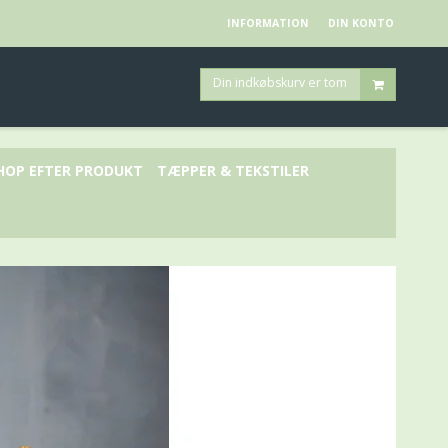
INFORMATION
DIN KONTO
Din indkøbskurv er tom
HOP EFTER PRODUKT
TÆPPER & TEKSTILER