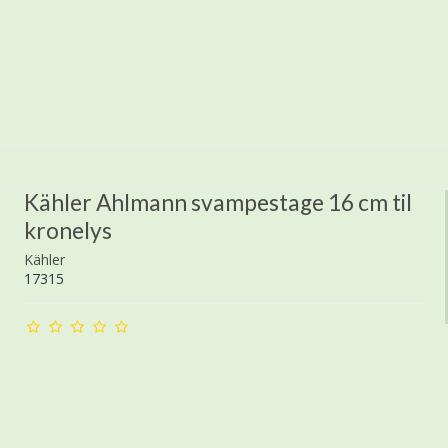
Kähler Ahlmann svampestage 16 cm til
kronelys
Kähler
17315