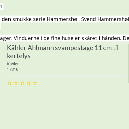
n.
e den smukke serie Hammershøi. Svend Hammershøi va
.
ger. Vinduerne i de fine huse er skåret i hånden. De 
Kähler Ahlmann svampestage 11 cm til
kertelys
Kähler
17310