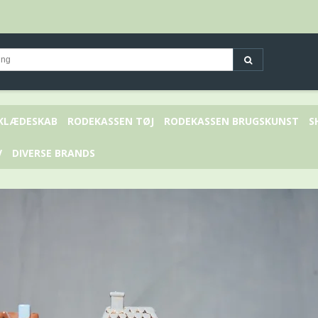
 KLÆDESKAB
RODEKASSEN TØJ
RODEKASSEN BRUGSKUNST
S
V
DIVERSE BRANDS