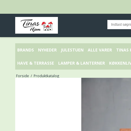
BRANDS
NYHEDER
JULESTUEN
ALLE VARER
TINAS
HAVE & TERRASSE
LAMPER & LANTERNER
KØKKENLI
Forside
/
Produktkatalog