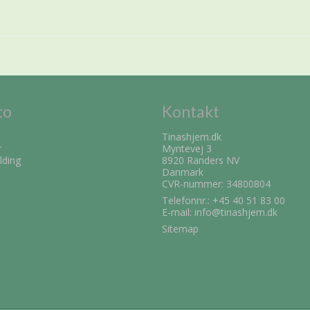
to
Kontakt
Tinashjem.dk
r
Myntevej 3
lding
8920 Randers NV
Danmark
CVR-nummer: 34800804
Telefonnr.:
+45 40 51 83 00
E-mail
:
info@tinashjem.dk
Sitemap