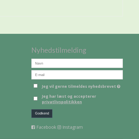
Nyhedstilmelding
Jeg vil gerne tilmeldes nyhedsbrevet
Jeg har læst og accepterer
privatlivspolitikken
Godkend
Facebook
Instagram