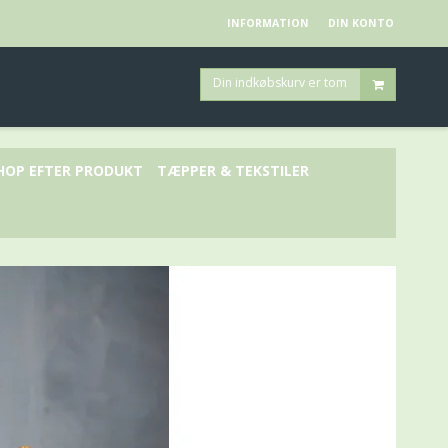
INFORMATION
DIN KONTO
Din indkøbskurv er tom
HOP EFTER PRODUKT
TÆPPER & TEKSTILER