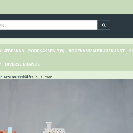
 KLÆDESKAB
RODEKASSEN TØJ
RODEKASSEN BRUGSKUNST
S
V
DIVERSE BRANDS
 Haze müsliskål fra Ib Laursen