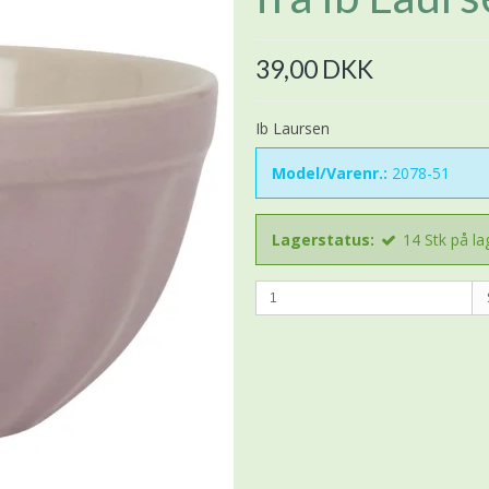
39,00 DKK
Ib Laursen
Model/Varenr.:
2078-51
Lagerstatus:
14
Stk
på la