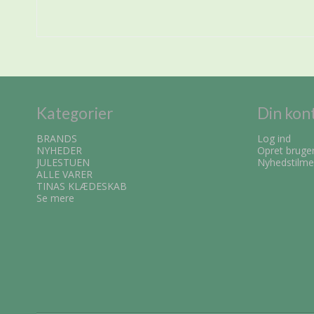
Kategorier
Din kon
BRANDS
Log ind
NYHEDER
Opret bruge
JULESTUEN
Nyhedstilme
ALLE VARER
TINAS KLÆDESKAB
Se mere