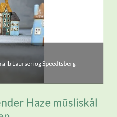
fra Ib Laursen og Speedtsberg
nder Haze müsliskål
sen