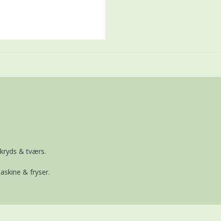
kryds & tværs.
skine & fryser.