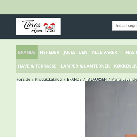
BRANDS
NYHEDER
JULESTUEN
ALLE VARER
TINAS
HAVE & TERRASSE
LAMPER & LANTERNER
KØKKENLI
Forside
/
Produktkatalog
/
BRANDS
/
IB LAURSEN
/
Mynte Lavender