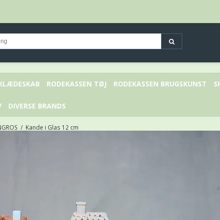
 KLÆDESKAB
RODEKASSEN TØJ
RODEKASSEN BRUGSKUNST
S
V
DIVERSE BRANDS
NGROS
/
Kande i Glas 12 cm