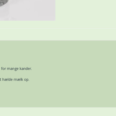
få for mange kander.
e at hælde mælk op.