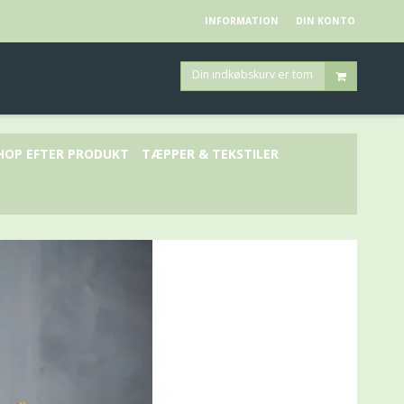
INFORMATION
DIN KONTO
Din indkøbskurv er tom
HOP EFTER PRODUKT
TÆPPER & TEKSTILER