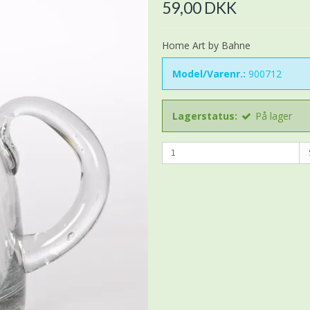
59,00 DKK
Home Art by Bahne
Model/Varenr.:
900712
Lagerstatus:
På lager