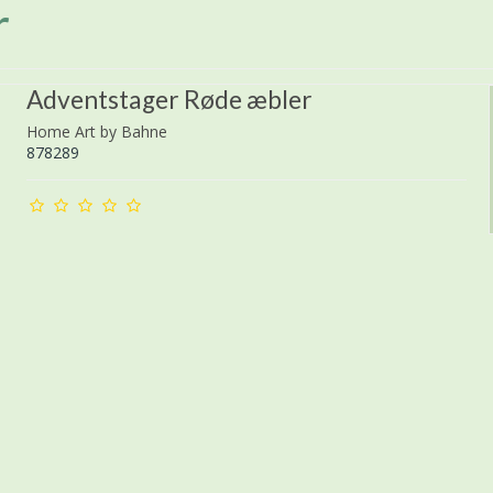
r
Adventstager Røde æbler
Home Art by Bahne
878289