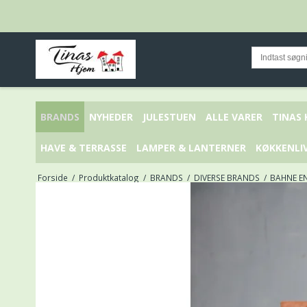
BRANDS
NYHEDER
JULESTUEN
ALLE VARER
TINAS
HAVE & TERRASSE
LAMPER & LANTERNER
KØKKENLI
Forside
/
Produktkatalog
/
BRANDS
/
DIVERSE BRANDS
/
BAHNE E