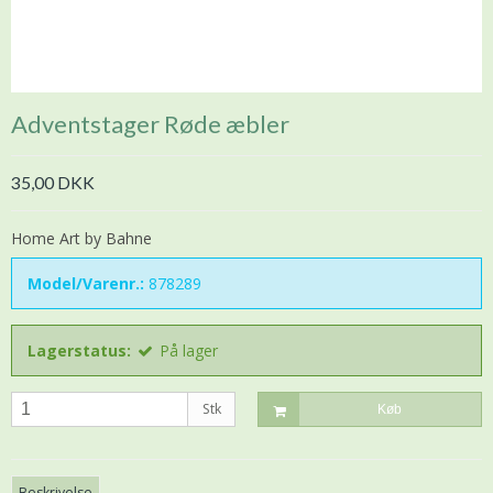
Adventstager Røde æbler
35,00 DKK
Home Art by Bahne
Model/Varenr.:
878289
Lagerstatus:
På lager
Stk
Køb
Beskrivelse