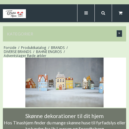
KATEGORIER
Forside
/
Produktkatalog
/
BRANDS
/
DIVERSE BRANDS
/
BAHNE ENGROS
/
Adventstager Røde æbler
Skønne dekorationer til dit hjem
Hos Tinashjem finder du mange skønne huse til fyrfadslys eller
lyskæder fra Ib Laursen og Speedtsberg