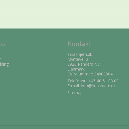
to
Kontakt
Tinashjem.dk
r
Myntevej 3
lding
8920 Randers NV
Danmark
CVR-nummer: 34800804
Telefonnr.:
+45 40 51 83 00
E-mail
:
info@tinashjem.dk
Sitemap