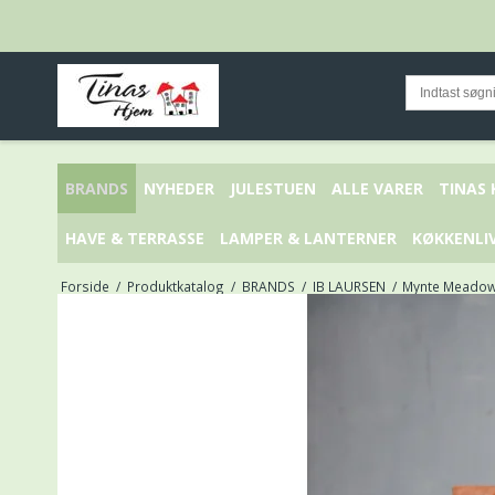
BRANDS
NYHEDER
JULESTUEN
ALLE VARER
TINAS
HAVE & TERRASSE
LAMPER & LANTERNER
KØKKENLI
Forside
/
Produktkatalog
/
BRANDS
/
IB LAURSEN
/
Mynte Meadow 