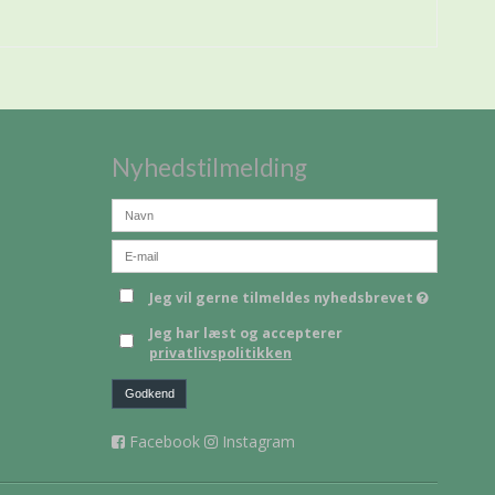
Nyhedstilmelding
Jeg vil gerne tilmeldes nyhedsbrevet
Jeg har læst og accepterer
privatlivspolitikken
Godkend
Facebook
Instagram