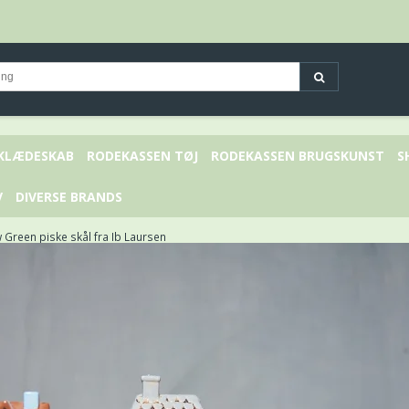
 KLÆDESKAB
RODEKASSEN TØJ
RODEKASSEN BRUGSKUNST
S
V
DIVERSE BRANDS
Green piske skål fra Ib Laursen