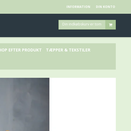
INFORMATION
DIN KONTO
Din indkøbskurv er tom
HOP EFTER PRODUKT
TÆPPER & TEKSTILER