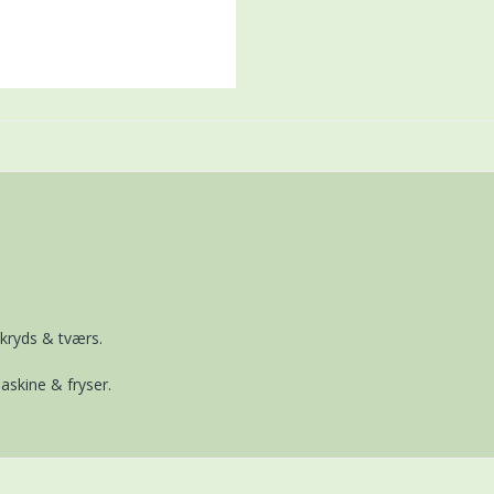
kryds & tværs.
skine & fryser.