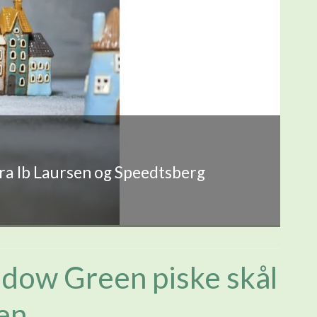
fra Ib Laursen og Speedtsberg
ow Green piske skål
sen