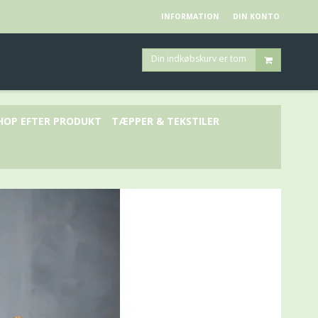
INFORMATION
DIN KONTO
Din indkøbskurv er tom
HOP EFTER PRODUKT
TÆPPER & TEKSTILER