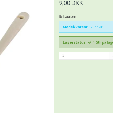
9,00 DKK
Ib Laursen
Model/Varenr.:
2056-01
Lagerstatus:
1
Stk
på lag