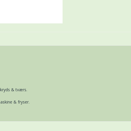
kryds & tværs.
skine & fryser.