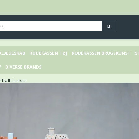
 KLÆDESKAB
RODEKASSEN TØJ
RODEKASSEN BRUGSKUNST
S
V
DIVERSE BRANDS
e fra Ib Laursen