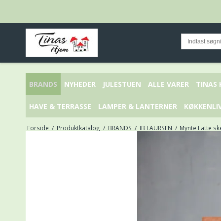
BRANDS
NYHEDER
JULESTUEN
ALLE VARER
TINAS
HAVE & TERRASSE
LAMPER & LANTERNER
KØKKENLI
Forside
/
Produktkatalog
/
BRANDS
/
IB LAURSEN
/
Mynte Latte sk