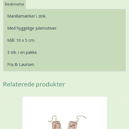
Beskrivelse
Manillamærker i zink.
Med hyggelige julemotiver.
Mål: 10 x 5 cm.
3 stk. i en pakke.
Fra Ib Laursen.
Relaterede produkter