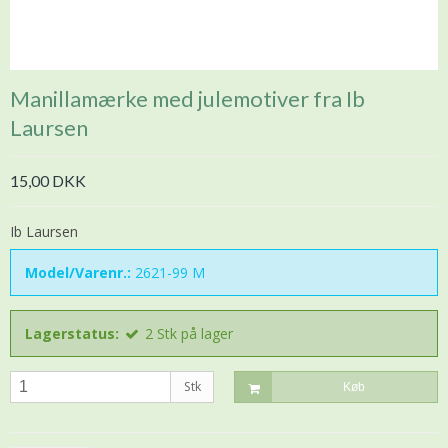
Manillamærke med julemotiver fra Ib
Laursen
15,00 DKK
Ib Laursen
Model/Varenr.:
2621-99 M
Lagerstatus:
2
Stk
på lager
Stk
Køb