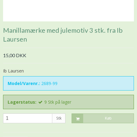
Manillamærke med julemotiv 3 stk. fra Ib
Laursen
15,00 DKK
Ib Laursen
Model/Varenr.:
2689-99
Lagerstatus:
9
Stk
på lager
Stk
Køb