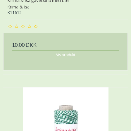
Krima & Isa gavebånd med bær
Krima & Isa
K11612
10,00 DKK
Vis produkt