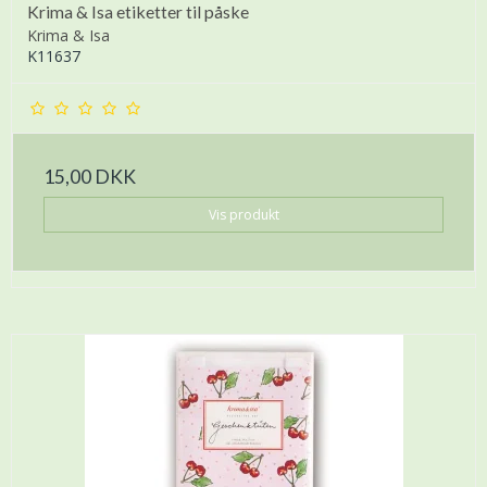
Krima & Isa etiketter til påske
Krima & Isa
K11637
15,00 DKK
Vis produkt