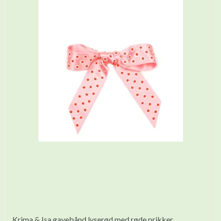
Krima & Isa gavebånd lyserød med røde prikker