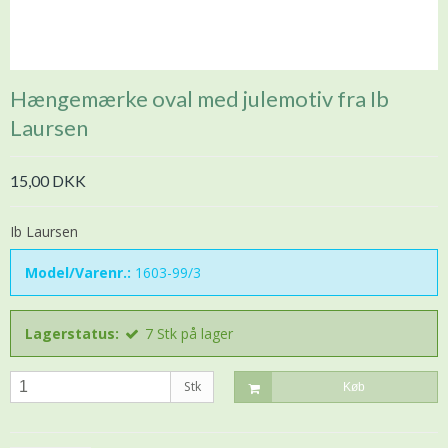
Hængemærke oval med julemotiv fra Ib
Laursen
15,00 DKK
Ib Laursen
Model/Varenr.:
1603-99/3
Lagerstatus:
7
Stk
på lager
Stk
Køb