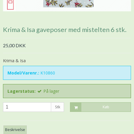
Krima & Isa gaveposer med mistelten 6 stk.
25,00 DKK
Krima & Isa
Model/Varenr.:
K10860
Lagerstatus:
På lager
Stk
Køb
Beskrivelse