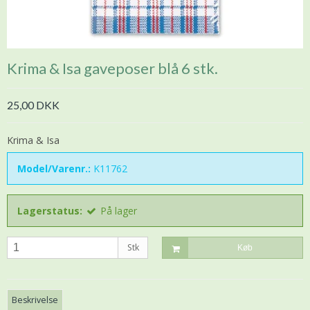
Krima & Isa gaveposer blå 6 stk.
25,00 DKK
Krima & Isa
Model/Varenr.:
K11762
Lagerstatus:
På lager
Stk
Køb
Beskrivelse