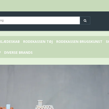
 KLÆDESKAB
RODEKASSEN TØJ
RODEKASSEN BRUGSKUNST
S
V
DIVERSE BRANDS