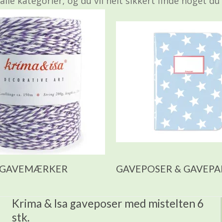
 alle kategorier, og du vil helt sikkert finde noget du 
 GAVEMÆRKER
GAVEPOSER & GAVEPA
Krima & Isa gaveposer med mistelten 6
stk.