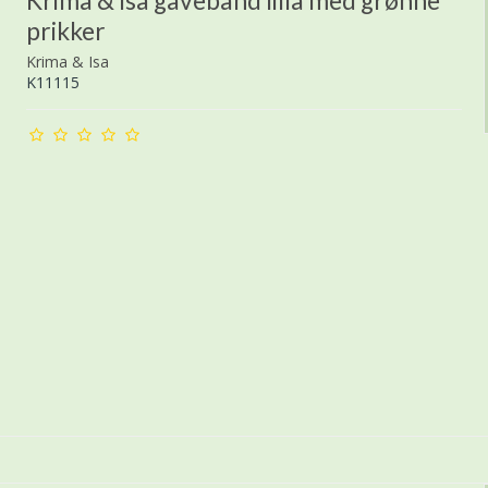
Krima & Isa gavebånd lilla med grønne
prikker
Krima & Isa
K11115