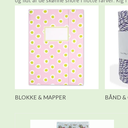
og lidt af de skønne snore i flotte farver. Kig i
BLOKKE & MAPPER
BÅND &