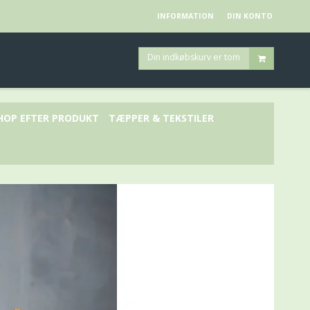
INFORMATION
DIN KONTO
Din indkøbskurv er tom
HOP EFTER PRODUKT
TÆPPER & TEKSTILER