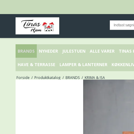
BRANDS
NYHEDER
JULESTUEN
ALLE VARER
TINAS
HAVE & TERRASSE
LAMPER & LANTERNER
KØKKENLI
Forside
/
Produktkatalog
/
BRANDS
/
KRIMA & ISA