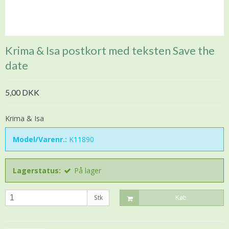
Krima & Isa postkort med teksten Save the
date
5,00 DKK
Krima & Isa
Model/Varenr.:
K11890
Lagerstatus:
På lager
Stk
Køb