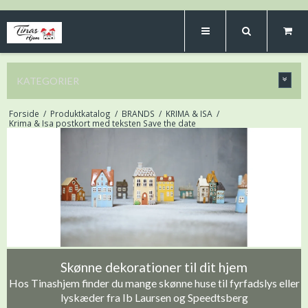
KATEGORIER
Forside
/
Produktkatalog
/
BRANDS
/
KRIMA & ISA
/
Krima & Isa postkort med teksten Save the date
Skønne dekorationer til dit hjem
Hos Tinashjem finder du mange skønne huse til fyrfadslys eller
lyskæder fra Ib Laursen og Speedtsberg