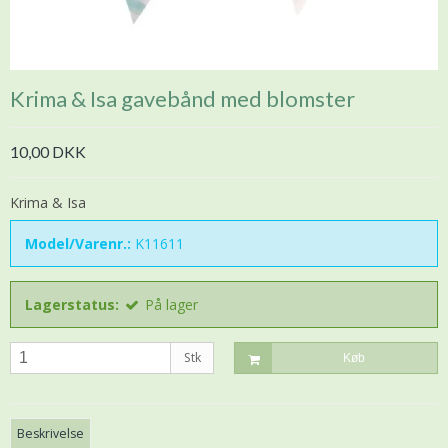
Krima & Isa gavebånd med blomster
10,00 DKK
Krima & Isa
Model/Varenr.:
K11611
Lagerstatus:
På lager
Stk
Køb
Beskrivelse