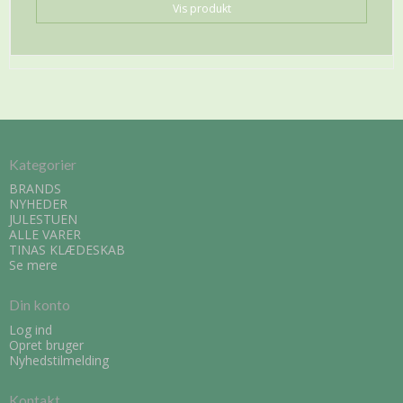
Vis produkt
Kategorier
BRANDS
NYHEDER
JULESTUEN
ALLE VARER
TINAS KLÆDESKAB
Se mere
Din konto
Log ind
Opret bruger
Nyhedstilmelding
Kontakt