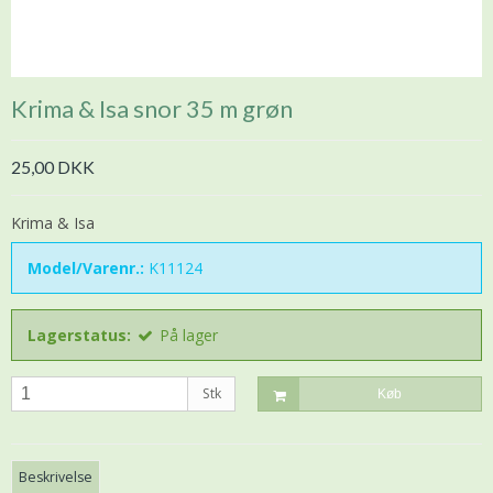
Krima & Isa snor 35 m grøn
25,00 DKK
Krima & Isa
Model/Varenr.:
K11124
Lagerstatus:
På lager
Stk
Køb
Beskrivelse