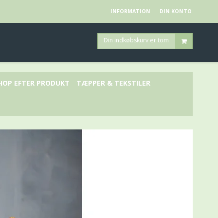
INFORMATION
DIN KONTO
Din indkøbskurv er tom
HOP EFTER PRODUKT
TÆPPER & TEKSTILER