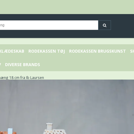
 KLÆDESKAB
RODEKASSEN TØJ
RODEKASSEN BRUGSKUNST
S
V
DIVERSE BRANDS
æng 18 cm fra Ib Laursen