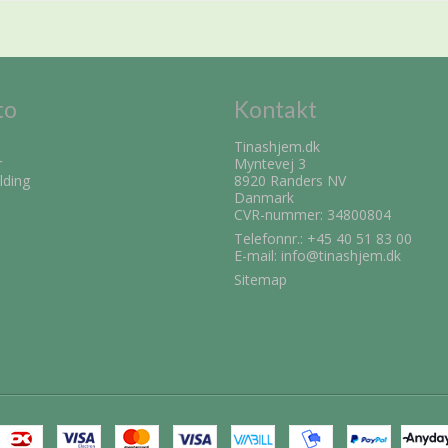
to
Kontakt
Tinashjem.dk
r
Myntevej 3
lding
8920 Randers NV
Danmark
CVR-nummer: 34800804
Telefonnr.:
+45 40 51 83 00
E-mail
:
info@tinashjem.dk
Sitemap