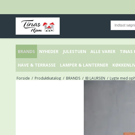
BRANDS
NYHEDER
JULESTUEN
ALLE VARER
TINAS
HAVE & TERRASSE
LAMPER & LANTERNER
KØKKENLI
Forside
/
Produktkatalog
/
BRANDS
/
IB LAURSEN
/
Lygte med oph