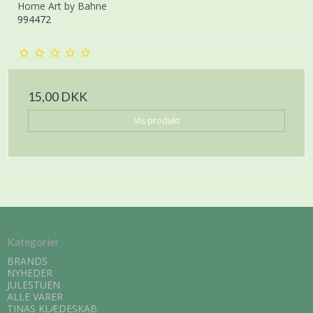
Home Art by Bahne
994472
15,00 DKK
Vis produkt
Kategorier
BRANDS
NYHEDER
JULESTUEN
ALLE VARER
TINAS KLÆDESKAB