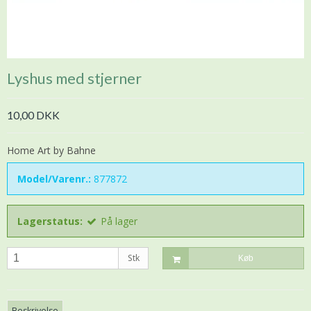
Lyshus med stjerner
10,00 DKK
Home Art by Bahne
Model/Varenr.:
877872
Lagerstatus:
På lager
Stk
Køb
Beskrivelse