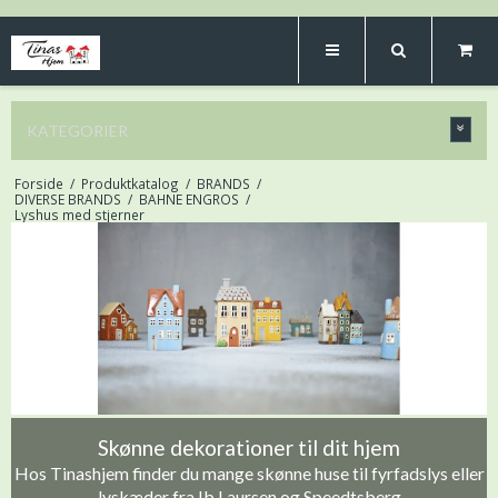
KATEGORIER
Forside
/
Produktkatalog
/
BRANDS
/
DIVERSE BRANDS
/
BAHNE ENGROS
/
Lyshus med stjerner
Skønne dekorationer til dit hjem
Hos Tinashjem finder du mange skønne huse til fyrfadslys eller
lyskæder fra Ib Laursen og Speedtsberg