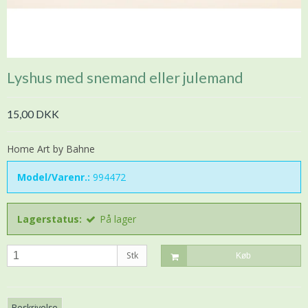
Lyshus med snemand eller julemand
15,00 DKK
Home Art by Bahne
Model/Varenr.:
994472
Lagerstatus:
På lager
Stk
Køb
Beskrivelse