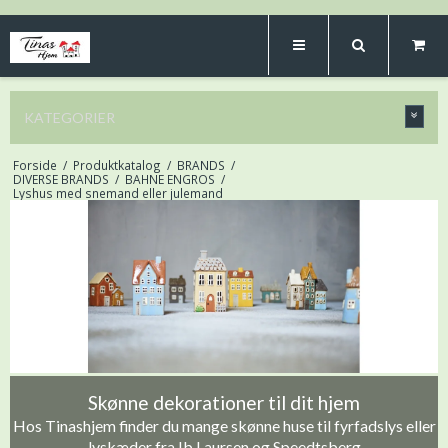
KATEGORIER
Forside
/
Produktkatalog
/
BRANDS
/
DIVERSE BRANDS
/
BAHNE ENGROS
/
Lyshus med snemand eller julemand
Skønne dekorationer til dit hjem
Hos Tinashjem finder du mange skønne huse til fyrfadslys eller
lyskæder fra Ib Laursen og Speedtsberg