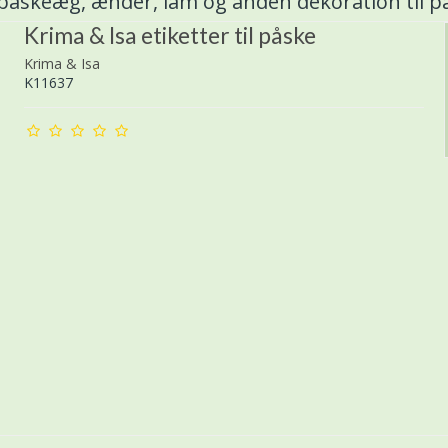
påskeæg, ænder, lam og anden dekoration til p
Krima & Isa etiketter til påske
Krima & Isa
K11637