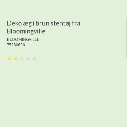
Deko æg i brun stentøj fra
Bloomingville
BLOOMINGVILLE
75230606