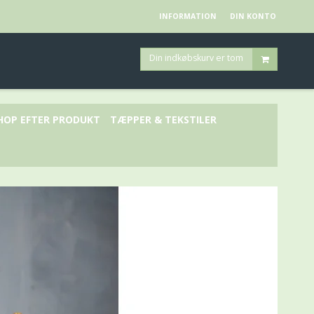
INFORMATION
DIN KONTO
Din indkøbskurv er tom
HOP EFTER PRODUKT
TÆPPER & TEKSTILER