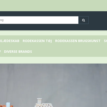
 KLÆDESKAB
RODEKASSEN TØJ
RODEKASSEN BRUGSKUNST
S
V
DIVERSE BRANDS