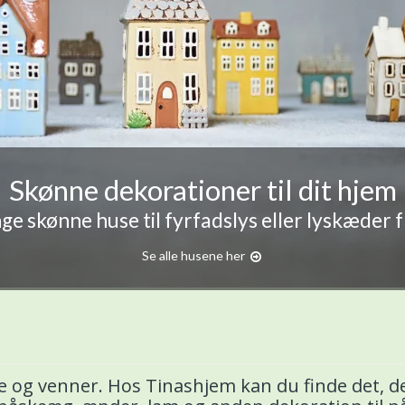
Skønne dekorationer til dit hjem
e skønne huse til fyrfadslys eller lyskæder 
Se alle husene her
 og venner. Hos Tinashjem kan du finde det, der 