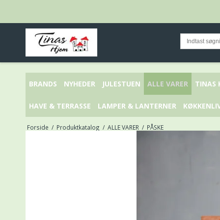
BRANDS
NYHEDER
JULESTUEN
ALLE VARER
TINAS
HAVE & TERRASSE
LAMPER & LANTERNER
KØKKENLI
Forside
/
Produktkatalog
/
ALLE VARER
/
PÅSKE