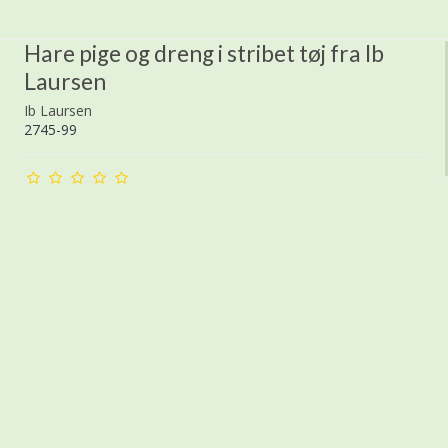
Hare pige og dreng i stribet tøj fra Ib
Laursen
Ib Laursen
2745-99