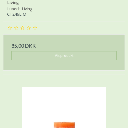
Living
Lübech Living
CT246LIM
85,00 DKK
Vis produkt