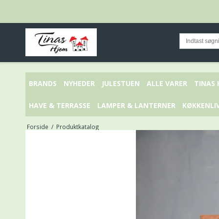
BRANDS
NYHEDER
JULESTUEN
ALLE VARER
TINAS
HAVE & TERRASSE
LAMPER & LANTERNER
KØKKENLI
Forside
/
Produktkatalog