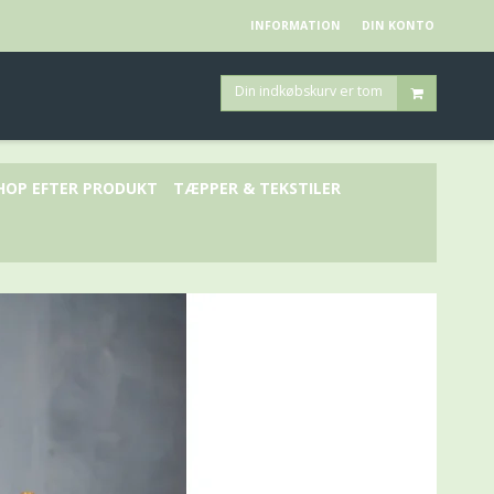
INFORMATION
DIN KONTO
Din indkøbskurv er tom
HOP EFTER PRODUKT
TÆPPER & TEKSTILER