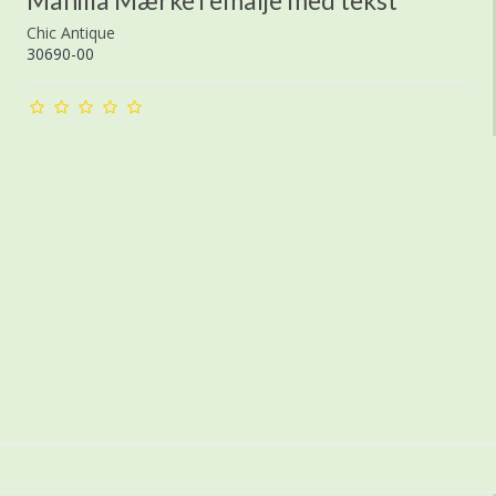
Manilla Mærke i emalje med tekst
Chic Antique
30690-00