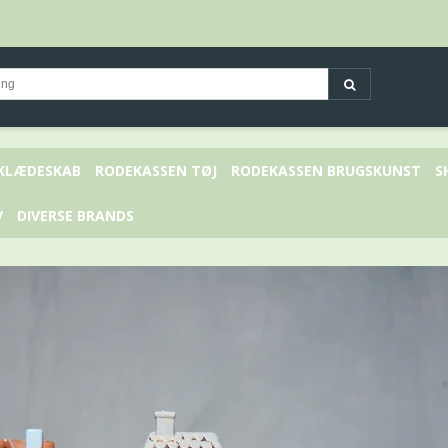
 KLÆDESKAB
RODEKASSEN TØJ
RODEKASSEN BRUGSKUNST
S
V
DIVERSE BRANDS