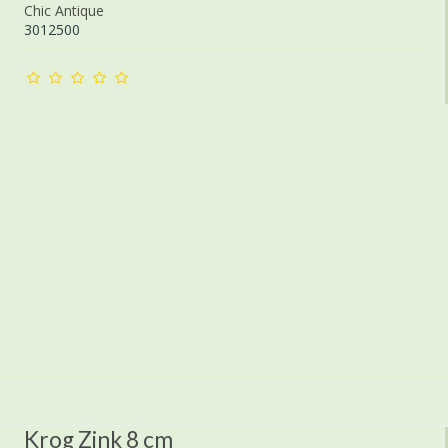
Chic Antique
3012500
Krog Zink 8 cm