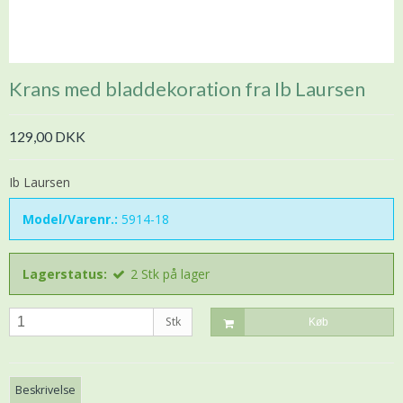
Krans med bladdekoration fra Ib Laursen
129,00 DKK
Ib Laursen
Model/Varenr.:
5914-18
Lagerstatus:
2
Stk
på lager
Stk
Køb
Beskrivelse