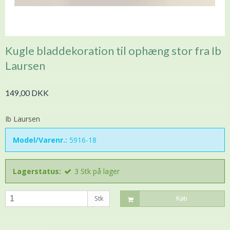
Kugle bladdekoration til ophæng stor fra Ib
Laursen
149,00 DKK
Ib Laursen
Model/Varenr.:
5916-18
Lagerstatus:
3
Stk
på lager
Stk
Køb