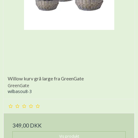
Willow kurv grå large fra GreenGate
GreenGate
wilbasou8-3
349,00 DKK
Vis produkt